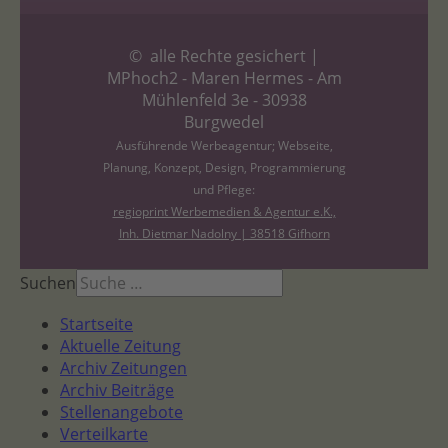
© alle Rechte gesichert |
MPhoch2 - Maren Hermes - Am
Mühlenfeld 3e - 30938
Burgwedel
Ausführende Werbeagentur; Webseite,
Planung, Konzept, Design, Programmierung
und Pflege:
regioprint Werbemedien & Agentur e.K.,
Inh. Dietmar Nadolny | 38518 Gifhorn
Suchen
Startseite
Aktuelle Zeitung
Archiv Zeitungen
Archiv Beiträge
Stellenangebote
Verteilkarte