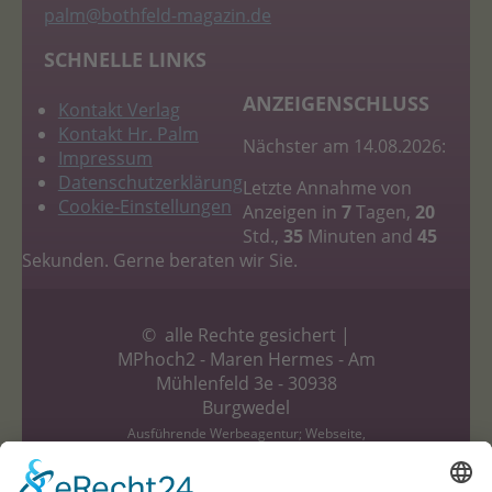
palm
@bothfeld-magazin.de
SCHNELLE LINKS
ANZEIGENSCHLUSS
Kontakt Verlag
Kontakt Hr. Palm
Nächster am 14.08.2026:
Impressum
Datenschutzerklärung
Letzte Annahme von
Cookie-Einstellungen
Anzeigen in
7
Tagen,
20
Std.,
35
Minuten and
44
Sekunden. Gerne beraten wir Sie.
© alle Rechte gesichert |
MPhoch2 - Maren Hermes - Am
Mühlenfeld 3e - 30938
Burgwedel
Ausführende Werbeagentur; Webseite,
Planung, Konzept, Design, Programmierung
und Pflege: