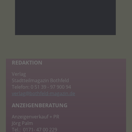
REDAKTION
Verlag
Stadtteilmagazin Bothfeld
Telefon: 0 51 39 - 97 900 94
verlag
@bothfeld-magazin.de
ANZEIGENBERATUNG
Anzeigenverkauf + PR
Jörg Palm
Tel.: 0171- 47 00 229